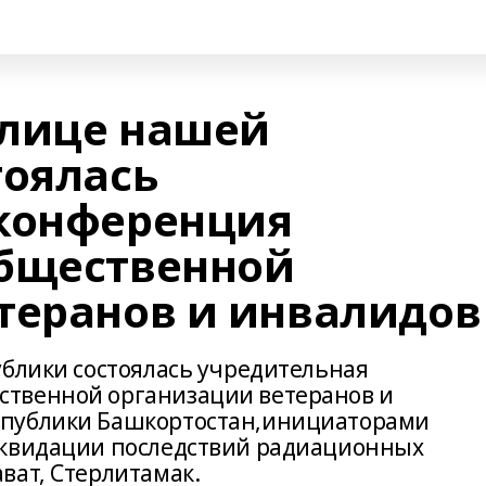
олице нашей
тоялась
конференция
общественной
теранов и инвалидов
ублики состоялась учредительная
твенной организации ветеранов и
спублики Башкортостан,инициаторами
иквидации последствий радиационных
ват, Стерлитамак.