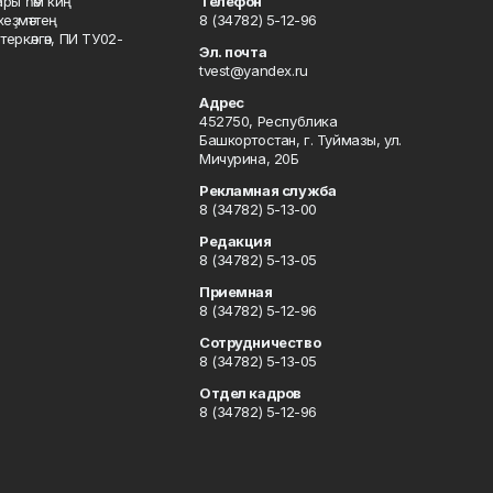
ары һәм киң
Телефон
хеҙмәттең
8 (34782) 5-12-96
ркәлгән, ПИ ТУ02-
Эл. почта
tvest@yandex.ru
Адрес
452750, Республика
Башкортостан, г. Туймазы, ул.
Мичурина, 20Б
Рекламная служба
8 (34782) 5-13-00
Редакция
8 (34782) 5-13-05
Приемная
8 (34782) 5-12-96
Сотрудничество
8 (34782) 5-13-05
Отдел кадров
8 (34782) 5-12-96