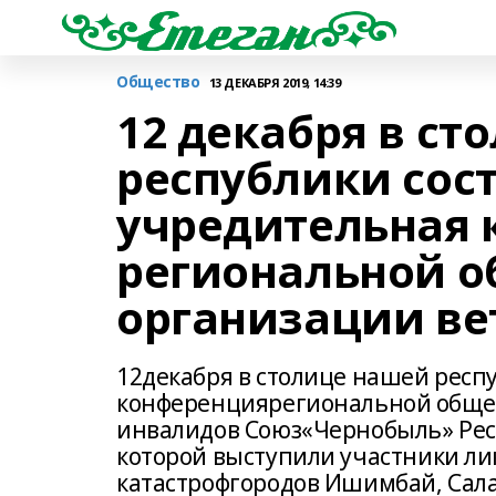
Общество
13 ДЕКАБРЯ 2019, 14:39
12 декабря в ст
республики сос
учредительная 
региональной 
организации ве
12декабря в столице нашей респ
конференциярегиональной общес
инвалидов Союз«Чернобыль» Ре
которой выступили участники л
катастрофгородов Ишимбай, Сала