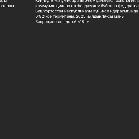
остан"
Киң-күләм мәғлүмәт сараһы Элемтә, мәғлүмәт технологиял
саралары
коммуникациялар өлкәһендә күҙәтеү буйынса федераль 
Башҡортостан Республикаһы буйынса идаралығында те
01821-се теркәү һаны, 2025 йылдың 19-сы майы.
Запрещено для детей «18+»