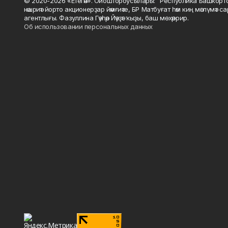
© 2020-2026 «Етегән». Ойоштороусылары: "Республика Башкорт
нәшриәт йорто акционерҙар йәмғиәте, БР Матбуғат һәм киң мәғлүмәт 
агентлығы. Фазуллина Гәүһәр Йәүҙәт ҡыҙы, баш мөхәррир.
Об использовании персональных данных