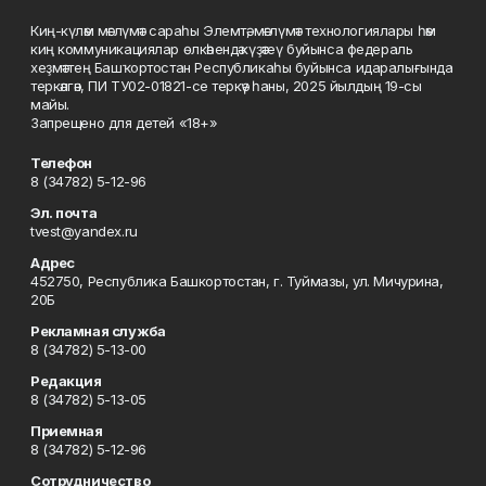
Киң-күләм мәғлүмәт сараһы Элемтә, мәғлүмәт технологиялары һәм
киң коммуникациялар өлкәһендә күҙәтеү буйынса федераль
хеҙмәттең Башҡортостан Республикаһы буйынса идаралығында
теркәлгән, ПИ ТУ02-01821-се теркәү һаны, 2025 йылдың 19-сы
майы.
Запрещено для детей «18+»
Телефон
8 (34782) 5-12-96
Эл. почта
tvest@yandex.ru
Адрес
452750, Республика Башкортостан, г. Туймазы, ул. Мичурина,
20Б
Рекламная служба
8 (34782) 5-13-00
Редакция
8 (34782) 5-13-05
Приемная
8 (34782) 5-12-96
Сотрудничество