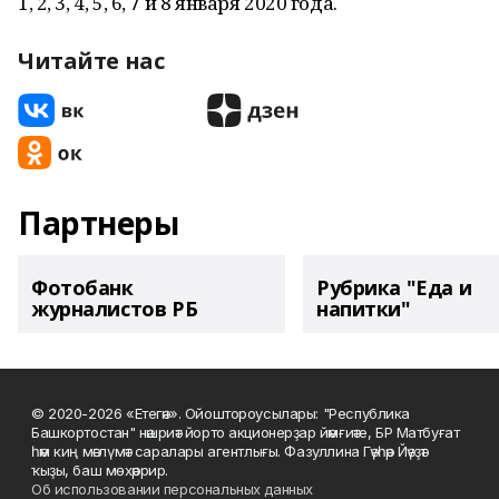
1, 2, 3, 4, 5, 6, 7 и 8 января 2020 года.
Читайте нас
Партнеры
Фотобанк
Рубрика "Еда и
журналистов РБ
напитки"
© 2020-2026 «Етегән». Ойоштороусылары: "Республика
Башкортостан" нәшриәт йорто акционерҙар йәмғиәте, БР Матбуғат
һәм киң мәғлүмәт саралары агентлығы. Фазуллина Гәүһәр Йәүҙәт
ҡыҙы, баш мөхәррир.
Об использовании персональных данных