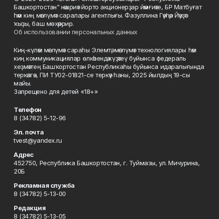
Башкортостан" нәшриәт йорто акционерҙар йәмғиәте, БР Матбуғат
һәм киң мәғлүмәт саралары агентлығы. Фазуллина Гәүһәр Йәүҙәт
ҡыҙы, баш мөхәррир.
Об использовании персональных данных
Киң-күләм мәғлүмәт сараһы Элемтә, мәғлүмәт технологиялары һәм
киң коммуникациялар өлкәһендә күҙәтеү буйынса федераль
хеҙмәттең Башҡортостан Республикаһы буйынса идаралығында
теркәлгән, ПИ ТУ02-01821-се теркәү һаны, 2025 йылдың 19-сы
майы.
Запрещено для детей «18+»
Телефон
8 (34782) 5-12-96
Эл. почта
tvest@yandex.ru
Адрес
452750, Республика Башкортостан, г. Туймазы, ул. Мичурина,
20Б
Рекламная служба
8 (34782) 5-13-00
Редакция
8 (34782) 5-13-05