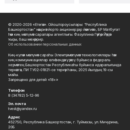
© 2020-2026 «Етегән». Ойоштороусылары: "Республика
Башкортостан" нәшриәт йорто акционерҙар йәмғиәте, БР Матбуғат
һәм киң мәғлүмәт саралары агентлығы. Фазуллина Гәүһәр Йәүҙәт
ҡыҙы, баш мөхәррир.
Об использовании персональных данных
Киң-күләм мәғлүмәт сараһы Элемтә, мәғлүмәт технологиялары һәм
киң коммуникациялар өлкәһендә күҙәтеү буйынса федераль
хеҙмәттең Башҡортостан Республикаһы буйынса идаралығында
теркәлгән, ПИ ТУ02-01821-се теркәү һаны, 2025 йылдың 19-сы
майы.
Запрещено для детей «18+»
Телефон
8 (34782) 5-12-96
Эл. почта
tvest@yandex.ru
Адрес
452750, Республика Башкортостан, г. Туймазы, ул. Мичурина,
20Б