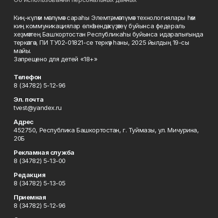
Киң-күләм мәғлүмәт сараһы Элемтә, мәғлүмәт технологиялары һәм
киң коммуникациялар өлкәһендә күҙәтеү буйынса федераль
хеҙмәттең Башҡортостан Республикаһы буйынса идаралығында
теркәлгән, ПИ ТУ02-01821-се теркәү һаны, 2025 йылдың 19-сы
майы.
Запрещено для детей «18+»
Телефон
8 (34782) 5-12-96
Эл. почта
tvest@yandex.ru
Адрес
452750, Республика Башкортостан, г. Туймазы, ул. Мичурина,
20Б
Рекламная служба
8 (34782) 5-13-00
Редакция
8 (34782) 5-13-05
Приемная
8 (34782) 5-12-96