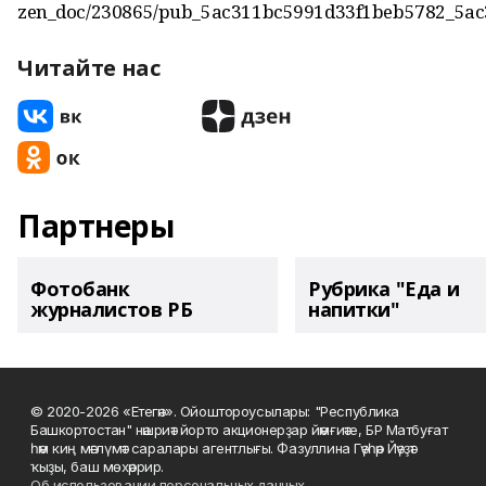
zen_doc/230865/pub_5ac311bc5991d33f1beb5782_5ac
Читайте нас
Партнеры
Фотобанк
Рубрика "Еда и
журналистов РБ
напитки"
© 2020-2026 «Етегән». Ойоштороусылары: "Республика
Башкортостан" нәшриәт йорто акционерҙар йәмғиәте, БР Матбуғат
һәм киң мәғлүмәт саралары агентлығы. Фазуллина Гәүһәр Йәүҙәт
ҡыҙы, баш мөхәррир.
Об использовании персональных данных