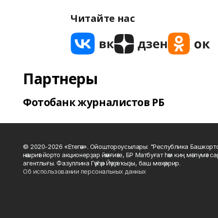
Читайте нас
Партнеры
Фотобанк журналистов РБ
© 2020-2026 «Етегән». Ойоштороусылары: "Республика Башкорт
нәшриәт йорто акционерҙар йәмғиәте, БР Матбуғат һәм киң мәғлүмәт 
агентлығы. Фазуллина Гәүһәр Йәүҙәт ҡыҙы, баш мөхәррир.
Об использовании персональных данных