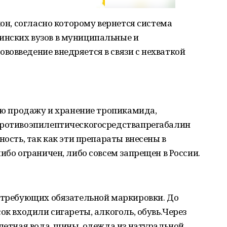
кон, согласно которому вернется система
нских вузов в муниципальные и
овведение внедряется в связи с нехваткой
ную продажу и хранение тропикамида,
противоэпилептическогосредствапрегабалин
ность, так как эти препараты внесены в
ибо ограничен, либо совсем запрещен в России.
, требующих обязательной маркировки. До
ок входили сигареты, алкоголь, обувь.Через
алетная вода, шины, одежда из натуральной