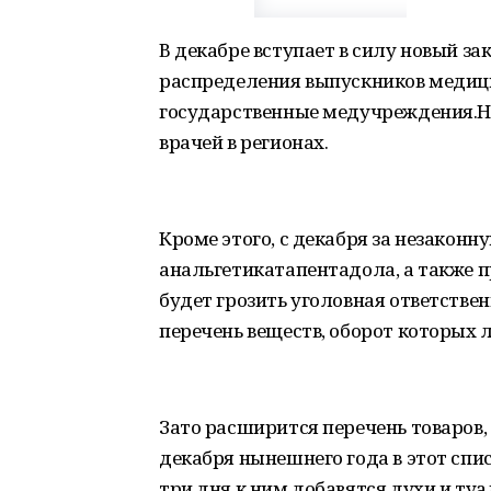
В декабре вступает в силу новый за
распределения выпускников медици
государственные медучреждения.Нов
врачей в регионах.
Кроме этого, с декабря за незакон
анальгетикатапентадола, а также 
будет грозить уголовная ответствен
перечень веществ, оборот которых л
Зато расширится перечень товаров
декабря нынешнего года в этот спис
три дня к ним добавятся духи и ту