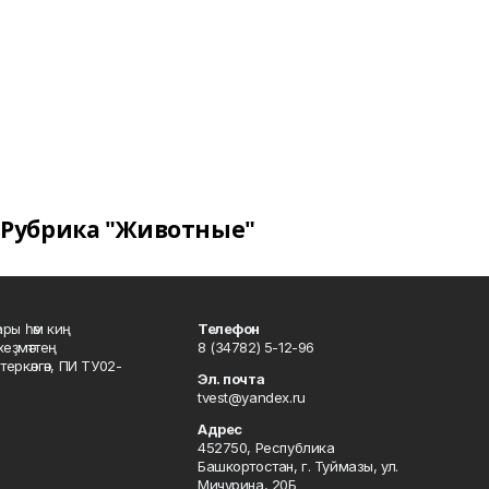
Рубрика "Животные"
ары һәм киң
Телефон
хеҙмәттең
8 (34782) 5-12-96
ркәлгән, ПИ ТУ02-
Эл. почта
tvest@yandex.ru
Адрес
452750, Республика
Башкортостан, г. Туймазы, ул.
Мичурина, 20Б