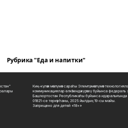
Рубрика "Еда и напитки"
остан"
Киң-күләм мәғлүмәт сараһы Элемтә, мәғлүмәт технологиял
саралары
коммуникациялар өлкәһендә күҙәтеү буйынса федераль 
Башҡортостан Республикаһы буйынса идаралығында те
01821-се теркәү һаны, 2025 йылдың 19-сы майы.
Запрещено для детей «18+»