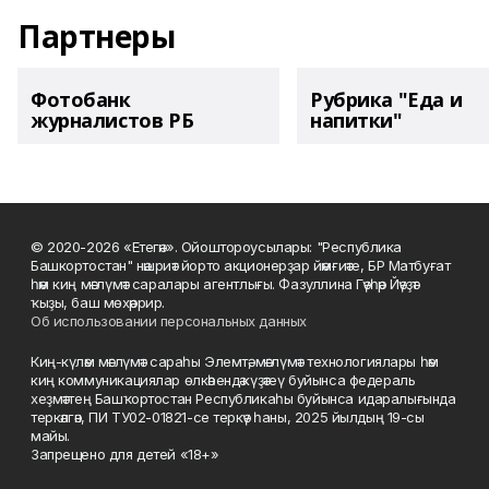
Партнеры
Фотобанк
Рубрика "Еда и
журналистов РБ
напитки"
© 2020-2026 «Етегән». Ойоштороусылары: "Республика
Башкортостан" нәшриәт йорто акционерҙар йәмғиәте, БР Матбуғат
һәм киң мәғлүмәт саралары агентлығы. Фазуллина Гәүһәр Йәүҙәт
ҡыҙы, баш мөхәррир.
Об использовании персональных данных
Киң-күләм мәғлүмәт сараһы Элемтә, мәғлүмәт технологиялары һәм
киң коммуникациялар өлкәһендә күҙәтеү буйынса федераль
хеҙмәттең Башҡортостан Республикаһы буйынса идаралығында
теркәлгән, ПИ ТУ02-01821-се теркәү һаны, 2025 йылдың 19-сы
майы.
Запрещено для детей «18+»