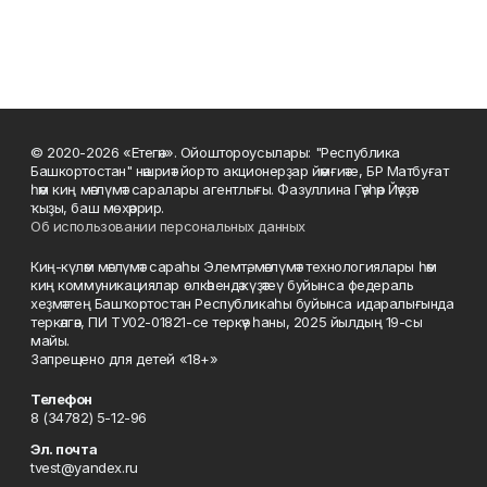
© 2020-2026 «Етегән». Ойоштороусылары: "Республика
Башкортостан" нәшриәт йорто акционерҙар йәмғиәте, БР Матбуғат
һәм киң мәғлүмәт саралары агентлығы. Фазуллина Гәүһәр Йәүҙәт
ҡыҙы, баш мөхәррир.
Об использовании персональных данных
Киң-күләм мәғлүмәт сараһы Элемтә, мәғлүмәт технологиялары һәм
киң коммуникациялар өлкәһендә күҙәтеү буйынса федераль
хеҙмәттең Башҡортостан Республикаһы буйынса идаралығында
теркәлгән, ПИ ТУ02-01821-се теркәү һаны, 2025 йылдың 19-сы
майы.
Запрещено для детей «18+»
Телефон
8 (34782) 5-12-96
Эл. почта
tvest@yandex.ru