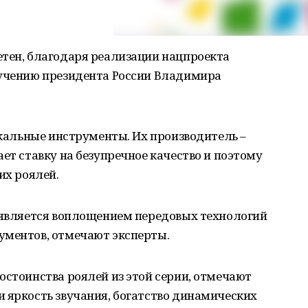
етен, благодаря реализации нацпроекта
ручению президента России Владимира
кальные инструменты. Их производитель –
ет ставку на безупречное качество и поэтому
ких роялей.
 является воплощением передовых технологий
ументов, отмечают эксперты.
стоинства роялей из этой серии, отмечают
 яркость звучания, богатство динамических