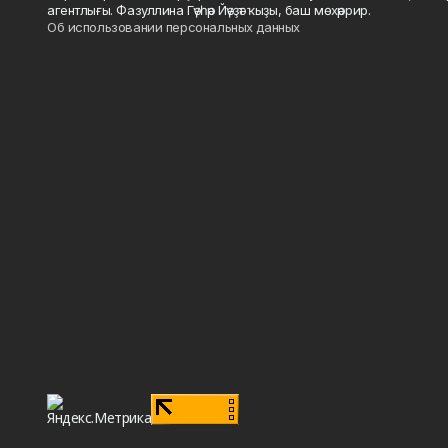
агентлығы. Фазуллина Гәүһәр Йәүҙәт ҡыҙы, баш мөхәррир.
Об использовании персональных данных