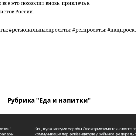
о все это позволит вновь привлечь в
стов России.
ты; #региональныепроекты; #регпроекты; #нацпрое
Рубрика "Еда и напитки"
остан"
Киң-күләм мәғлүмәт сараһы Элемтә, мәғлүмәт технологиял
саралары
коммуникациялар өлкәһендә күҙәтеү буйынса федераль 