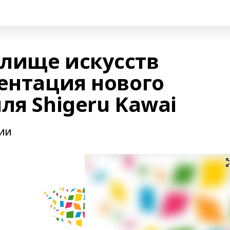
лище искусств
ентация нового
ля Shigeru Kawai
ии