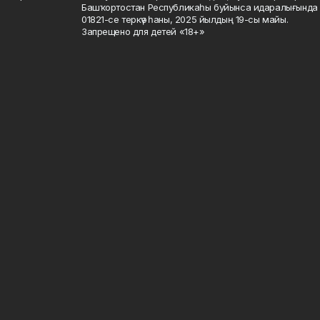
Башҡортостан Республикаһы буйынса идаралығында те
01821-се теркәү һаны, 2025 йылдың 19-сы майы.
Запрещено для детей «18+»