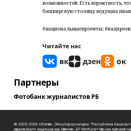
возможностей. Есть вероятность, чт
башкирскую столицу ведущих пиани
#национальныепроекты; #нацпроек
Читайте нас
Партнеры
Фотобанк журналистов РБ
© 2020-2026 «Етегән». Ойоштороусылары: "Республика Башкорт
нәшриәт йорто акционерҙар йәмғиәте, БР Матбуғат һәм киң мәғлүмәт 