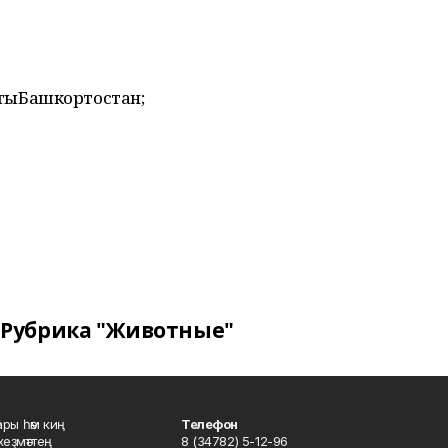
ктыБашкортостан;
Рубрика "Животные"
ары һәм киң
Телефон
хеҙмәттең
8 (34782) 5-12-96