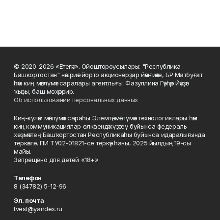
© 2020-2026 «Етегән». Ойоштороусылары: "Республика
Башкортостан" нәшриәт йорто акционерҙар йәмғиәте, БР Матбуғат
һәм киң мәғлүмәт саралары агентлығы. Фазуллина Гәүһәр Йәүҙәт
ҡыҙы, баш мөхәррир.
Об использовании персональных данных
Киң-күләм мәғлүмәт сараһы Элемтә, мәғлүмәт технологиялары һәм
киң коммуникациялар өлкәһендә күҙәтеү буйынса федераль
хеҙмәттең Башҡортостан Республикаһы буйынса идаралығында
теркәлгән, ПИ ТУ02-01821-се теркәү һаны, 2025 йылдың 19-сы
майы.
Запрещено для детей «18+»
Телефон
8 (34782) 5-12-96
Эл. почта
tvest@yandex.ru