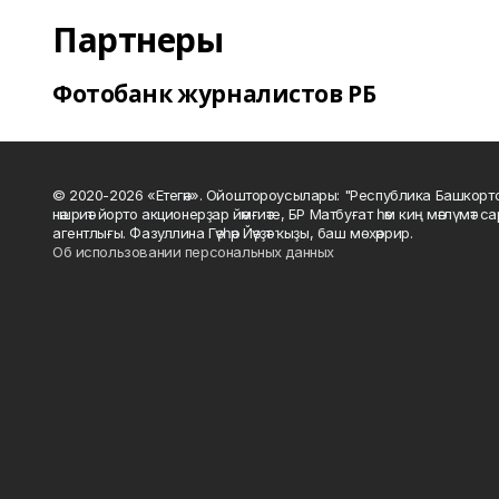
Партнеры
Фотобанк журналистов РБ
© 2020-2026 «Етегән». Ойоштороусылары: "Республика Башкорт
нәшриәт йорто акционерҙар йәмғиәте, БР Матбуғат һәм киң мәғлүмәт 
агентлығы. Фазуллина Гәүһәр Йәүҙәт ҡыҙы, баш мөхәррир.
Об использовании персональных данных