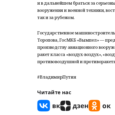
и в дальнейшем браться за серьезн
вооружения и военной техники, вос
так и за рубежом.
Государственное машиностроительн
Торопова, ГосМКБ «Вымпел» — пред
производству авиационного вооруж
ракет класса «воздух-воздух», «воз
противовоздушной и противоракет
#ВладимирПутин
Читайте нас