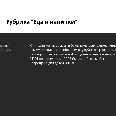
Рубрика "Еда и напитки"
остан"
Киң-күләм мәғлүмәт сараһы Элемтә, мәғлүмәт технологиял
саралары
коммуникациялар өлкәһендә күҙәтеү буйынса федераль 
Башҡортостан Республикаһы буйынса идаралығында те
01821-се теркәү һаны, 2025 йылдың 19-сы майы.
Запрещено для детей «18+»