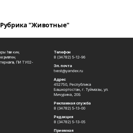
Рубрика "Животные"
ары һәм киң
Телефон
хеҙмәттең
8 (34782) 5-12-96
ркәлгән, ПИ ТУ02-
Эл. почта
tvest@yandex.ru
Адрес
452750, Республика
Башкортостан, г. Туймазы, ул.
Мичурина, 20Б
Рекламная служба
8 (34782) 5-13-00
Редакция
8 (34782) 5-13-05
Приемная