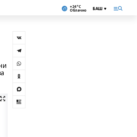
+24 °С
Облачно
ни
ва