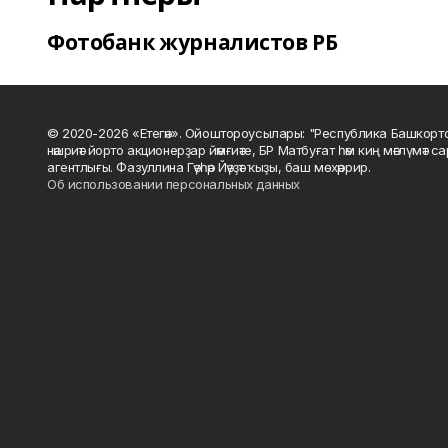
Фотобанк журналистов РБ
© 2020-2026 «Етегән». Ойоштороусылары: "Республика Башкорт
нәшриәт йорто акционерҙар йәмғиәте, БР Матбуғат һәм киң мәғлүмәт 
агентлығы. Фазуллина Гәүһәр Йәүҙәт ҡыҙы, баш мөхәррир.
Об использовании персональных данных