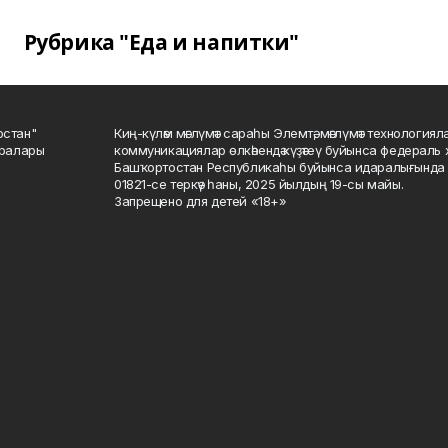
Рубрика "Еда и напитки"
остан"
Киң-күләм мәғлүмәт сараһы Элемтә, мәғлүмәт технологиял
саралары
коммуникациялар өлкәһендә күҙәтеү буйынса федераль 
Башҡортостан Республикаһы буйынса идаралығында те
01821-се теркәү һаны, 2025 йылдың 19-сы майы.
Запрещено для детей «18+»