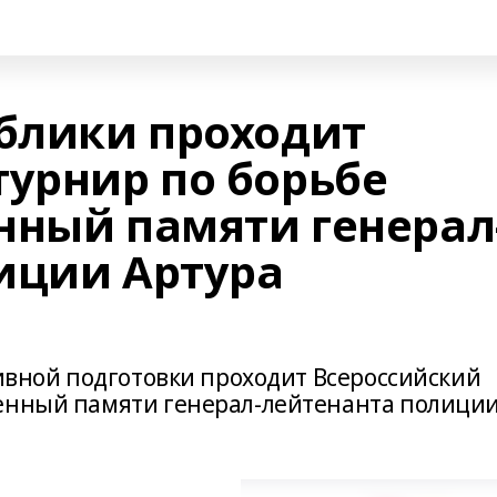
ублики проходит
турнир по борьбе
нный памяти генерал
иции Артура
тивной подготовки проходит Всероссийский
щенный памяти генерал-лейтенанта полици