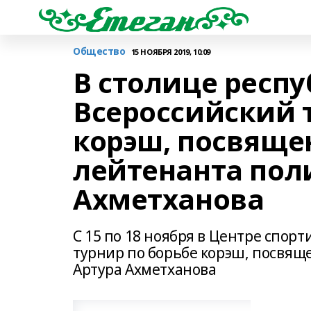
Общество
15 НОЯБРЯ 2019, 10:09
В столице респ
Всероссийский 
корэш, посвяще
лейтенанта пол
Ахметханова
С 15 по 18 ноября в Центре спор
турнир по борьбе корэш, посвя
Артура Ахметханова