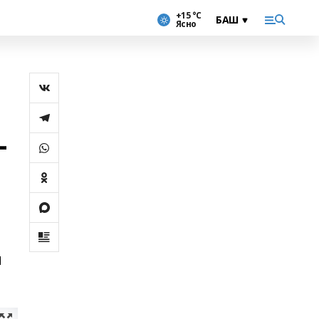
+15 °С
Ясно
-
и