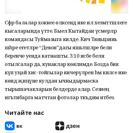
Сәфәр балалар хоккее өлкәсендә ике ил хезмәттәшлеге
кысаларында үтте. Быел Кытайдан үсмерләр
командасы Туймазыга килде. Кичә Тяньцзинь
шәһәре егетләре “Девон”дагы яшьтәшләре белән
беренче уенда катнашты. 3:10 исәбе белән
отылсалар да, кунаклар көяләнмәде. Бозда бик
күп уңай хис-тойгылар кичерүләрен һәм киләсе ике
көндә җиңүне кулдан ычкыдырмаска
тырышачакларын белдерде алар. Сезнең
игътибарга матчтан фотолар тәкъдим итәбез.
Читайте нас