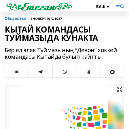
Общество
14 НОЯБРЯ 2019, 10:37
КЫТАЙ КОМАНДАСЫ
ТУЙМАЗЫДА КУНАКТА
Бер ел элек Туймазының “Девон” хоккей
командасы Кытайда булып кайтты