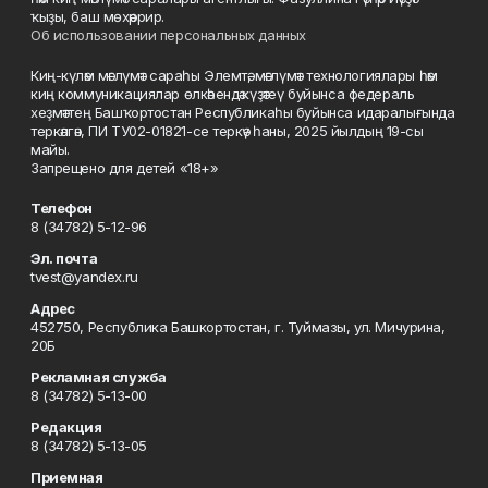
ҡыҙы, баш мөхәррир.
Об использовании персональных данных
Киң-күләм мәғлүмәт сараһы Элемтә, мәғлүмәт технологиялары һәм
киң коммуникациялар өлкәһендә күҙәтеү буйынса федераль
хеҙмәттең Башҡортостан Республикаһы буйынса идаралығында
теркәлгән, ПИ ТУ02-01821-се теркәү һаны, 2025 йылдың 19-сы
майы.
Запрещено для детей «18+»
Телефон
8 (34782) 5-12-96
Эл. почта
tvest@yandex.ru
Адрес
452750, Республика Башкортостан, г. Туймазы, ул. Мичурина,
20Б
Рекламная служба
8 (34782) 5-13-00
Редакция
8 (34782) 5-13-05
Приемная