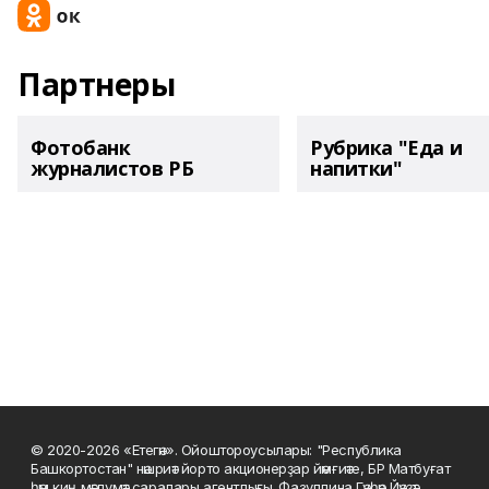
Партнеры
Фотобанк
Рубрика "Еда и
журналистов РБ
напитки"
© 2020-2026 «Етегән». Ойоштороусылары: "Республика
Башкортостан" нәшриәт йорто акционерҙар йәмғиәте, БР Матбуғат
һәм киң мәғлүмәт саралары агентлығы. Фазуллина Гәүһәр Йәүҙәт