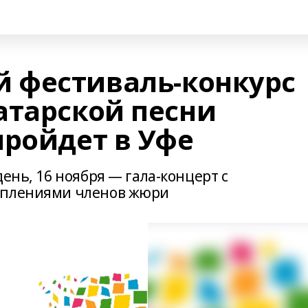
 фестиваль-конкурс
атарской песни
пройдет в Уфе
ень, 16 ноября — гала-концерт с
уплениями членов жюри