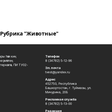
Рубрика "Животные"
ары һәм киң
Телефон
хеҙмәттең
8 (34782) 5-12-96
ркәлгән, ПИ ТУ02-
Эл. почта
tvest@yandex.ru
Адрес
452750, Республика
Башкортостан, г. Туймазы, ул.
Мичурина, 20Б
Рекламная служба
8 (34782) 5-13-00
Редакция