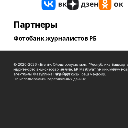
Партнеры
Фотобанк журналистов РБ
© 2020-2026 «Етегән». Ойоштороусылары: "Республика Башкорт
нәшриәт йорто акционерҙар йәмғиәте, БР Матбуғат һәм киң мәғлүмәт 
агентлығы. Фазуллина Гәүһәр Йәүҙәт ҡыҙы, баш мөхәррир.
Об использовании персональных данных