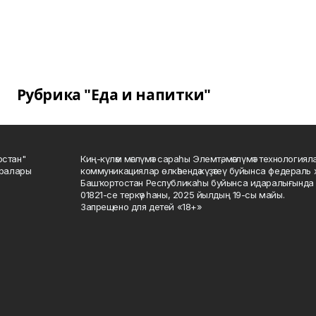
Рубрика "Еда и напитки"
остан"
Киң-күләм мәғлүмәт сараһы Элемтә, мәғлүмәт технологиял
саралары
коммуникациялар өлкәһендә күҙәтеү буйынса федераль 
Башҡортостан Республикаһы буйынса идаралығында те
01821-се теркәү һаны, 2025 йылдың 19-сы майы.
Запрещено для детей «18+»