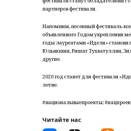
фестиваля станут обладателями ст
партнеров фестиваля.
Напомним, песенный фестиваль-конк
объявленного Годом укрепления меж
годы лауреатами «Иделя» становил
Юльякшин, Ришат Тухватуллин, Зили
другие.
2020 год станет для фестиваля «Ид
летие.
#национальныепроекты; #нацпроек
Читайте нас