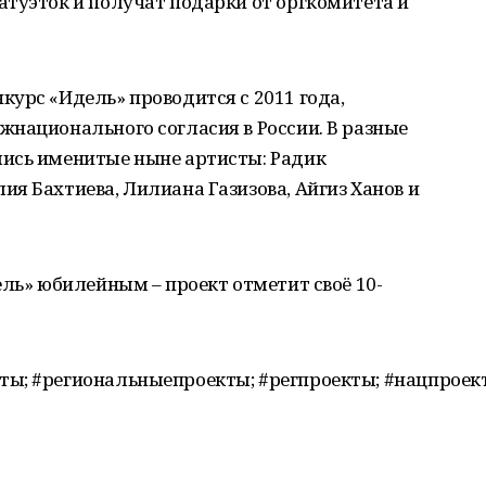
атуэток и получат подарки от оргкомитета и
урс «Идель» проводится с 2011 года,
национального согласия в России. В разные
ись именитые ныне артисты: Радик
я Бахтиева, Лилиана Газизова, Айгиз Ханов и
ель» юбилейным – проект отметит своё 10-
ты; #региональныепроекты; #регпроекты; #нацпрое