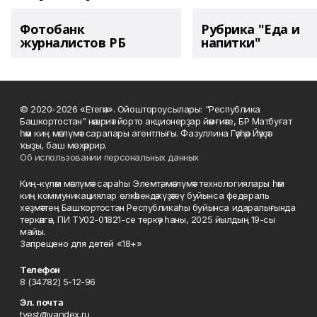
Фотобанк
Рубрика "Еда и
журналистов РБ
напитки"
© 2020-2026 «Етегән». Ойоштороусылары: "Республика
Башкортостан" нәшриәт йорто акционерҙар йәмғиәте, БР Матбуғат
һәм киң мәғлүмәт саралары агентлығы. Фазуллина Гәүһәр Йәүҙәт
ҡыҙы, баш мөхәррир.
Об использовании персональных данных
Киң-күләм мәғлүмәт сараһы Элемтә, мәғлүмәт технологиялары һәм
киң коммуникациялар өлкәһендә күҙәтеү буйынса федераль
хеҙмәттең Башҡортостан Республикаһы буйынса идаралығында
теркәлгән, ПИ ТУ02-01821-се теркәү һаны, 2025 йылдың 19-сы
майы.
Запрещено для детей «18+»
Телефон
8 (34782) 5-12-96
Эл. почта
tvest@yandex.ru