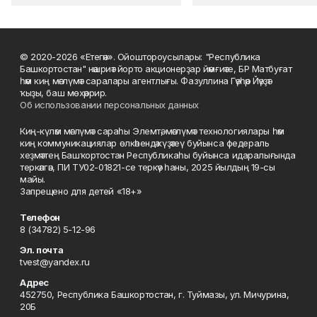
© 2020-2026 «Етегән». Ойоштороусылары: "Республика
Башкортостан" нәшриәт йорто акционерҙар йәмғиәте, БР Матбуғат
һәм киң мәғлүмәт саралары агентлығы. Фазуллина Гәүһәр Йәүҙәт
ҡыҙы, баш мөхәррир.
Об использовании персональных данных
Киң-күләм мәғлүмәт сараһы Элемтә, мәғлүмәт технологиялары һәм
киң коммуникациялар өлкәһендә күҙәтеү буйынса федераль
хеҙмәттең Башҡортостан Республикаһы буйынса идаралығында
теркәлгән, ПИ ТУ02-01821-се теркәү һаны, 2025 йылдың 19-сы
майы.
Запрещено для детей «18+»
Телефон
8 (34782) 5-12-96
Эл. почта
tvest@yandex.ru
Адрес
452750, Республика Башкортостан, г. Туймазы, ул. Мичурина,
20Б