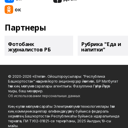
Партнеры
Фотобанк
Рубрика "Еда и
журналистов РБ
напитки"
© 2020-2026 «Етегән». Ойоштороусылары: "Республика
Башкортостан" нәшриәт йорто акционерҙар йәмғиәте, БР Матбуғат
һәм киң мәғлүмәт саралары агентлығы. Фазуллина Гәүһәр Йәүҙәт
ҡыҙы, баш мөхәррир.
Об использовании персональных данных
Киң-күләм мәғлүмәт сараһы Элемтә, мәғлүмәт технологиялары һәм
киң коммуникациялар өлкәһендә күҙәтеү буйынса федераль
хеҙмәттең Башҡортостан Республикаһы буйынса идаралығында
теркәлгән, ПИ ТУ02-01821-се теркәү һаны, 2025 йылдың 19-сы
майы.