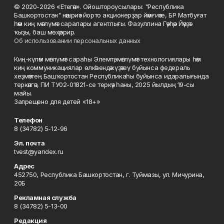
© 2020-2026 «Етегән». Ойоштороусылары: "Республика
Башкортостан" нәшриәт йорто акционерҙар йәмғиәте, БР Матбуғат
һәм киң мәғлүмәт саралары агентлығы. Фазуллина Гәүһәр Йәүҙәт
ҡыҙы, баш мөхәррир.
Об использовании персональных данных
Киң-күләм мәғлүмәт сараһы Элемтә, мәғлүмәт технологиялары һәм
киң коммуникациялар өлкәһендә күҙәтеү буйынса федераль
хеҙмәттең Башҡортостан Республикаһы буйынса идаралығында
теркәлгән, ПИ ТУ02-01821-се теркәү һаны, 2025 йылдың 19-сы
майы.
Запрещено для детей «18+»
Телефон
8 (34782) 5-12-96
Эл. почта
tvest@yandex.ru
Адрес
452750, Республика Башкортостан, г. Туймазы, ул. Мичурина,
20Б
Рекламная служба
8 (34782) 5-13-00
Редакция