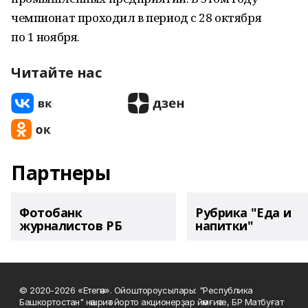
чемпионат проходил в период с 28 октября
по 1 ноября.
Читайте нас
Партнеры
Фотобанк
Рубрика "Еда и
журналистов РБ
напитки"
© 2020-2026 «Етегән». Ойоштороусылары: "Республика
Башкортостан" нәшриәт йорто акционерҙар йәмғиәте, БР Матбуғат