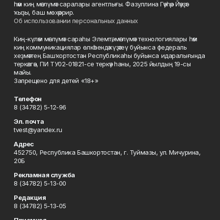
һәм киң мәғлүмәт саралары агентлығы. Фазуллина Гәүһәр Йәүҙәт
ҡыҙы, баш мөхәррир.
Об использовании персональных данных
Киң-күләм мәғлүмәт сараһы Элемтә, мәғлүмәт технологиялары һәм
киң коммуникациялар өлкәһендә күҙәтеү буйынса федераль
хеҙмәттең Башҡортостан Республикаһы буйынса идаралығында
теркәлгән, ПИ ТУ02-01821-се теркәү һаны, 2025 йылдың 19-сы
майы.
Запрещено для детей «18+»
Телефон
8 (34782) 5-12-96
Эл. почта
tvest@yandex.ru
Адрес
452750, Республика Башкортостан, г. Туймазы, ул. Мичурина,
20Б
Рекламная служба
8 (34782) 5-13-00
Редакция
8 (34782) 5-13-05