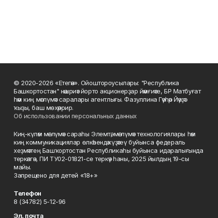
© 2020-2026 «Етегән». Ойоштороусылары: "Республика
Башкортостан" нәшриәт йорто акционерҙар йәмғиәте, БР Матбуғат
һәм киң мәғлүмәт саралары агентлығы. Фазуллина Гәүһәр Йәүҙәт
ҡыҙы, баш мөхәррир.
Об использовании персональных данных
Киң-күләм мәғлүмәт сараһы Элемтә, мәғлүмәт технологиялары һәм
киң коммуникациялар өлкәһендә күҙәтеү буйынса федераль
хеҙмәттең Башҡортостан Республикаһы буйынса идаралығында
теркәлгән, ПИ ТУ02-01821-се теркәү һаны, 2025 йылдың 19-сы
майы.
Запрещено для детей «18+»
Телефон
8 (34782) 5-12-96
Эл. почта