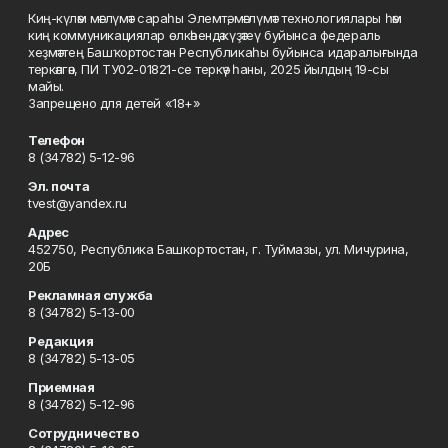
Киң-күләм мәғлүмәт сараһы Элемтә, мәғлүмәт технологиялары һәм
киң коммуникациялар өлкәһендә күҙәтеү буйынса федераль
хеҙмәттең Башҡортостан Республикаһы буйынса идаралығында
теркәлгән, ПИ ТУ02-01821-се теркәү һаны, 2025 йылдың 19-сы
майы.
Запрещено для детей «18+»
Телефон
8 (34782) 5-12-96
Эл. почта
tvest@yandex.ru
Адрес
452750, Республика Башкортостан, г. Туймазы, ул. Мичурина,
20Б
Рекламная служба
8 (34782) 5-13-00
Редакция
8 (34782) 5-13-05
Приемная
8 (34782) 5-12-96
Сотрудничество