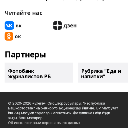
Читайте нас
Партнеры
Фотобанк
Рубрика "Еда и
журналистов РБ
напитки"
© 2020-2026 «Етегән». Ойоштороусылары: "Республика
Башкортостан" нәшриәт йорто акционерҙар йәмғиәте, БР Матбуғат
һәм киң мәғлүмәт саралары агентлығы. Фазуллина Гәүһәр Йәүҙәт
ҡыҙы, баш мөхәррир.
Об использовании персональных данных