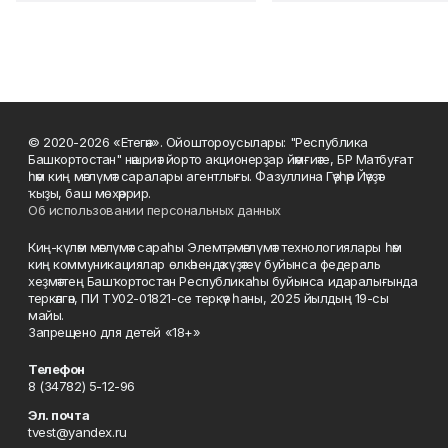
© 2020-2026 «Етегән». Ойоштороусылары: "Республика
Башкортостан" нәшриәт йорто акционерҙар йәмғиәте, БР Матбуғат
һәм киң мәғлүмәт саралары агентлығы. Фазуллина Гәүһәр Йәүҙәт
ҡыҙы, баш мөхәррир.
Об использовании персональных данных
Киң-күләм мәғлүмәт сараһы Элемтә, мәғлүмәт технологиялары һәм
киң коммуникациялар өлкәһендә күҙәтеү буйынса федераль
хеҙмәттең Башҡортостан Республикаһы буйынса идаралығында
теркәлгән, ПИ ТУ02-01821-се теркәү һаны, 2025 йылдың 19-сы
майы.
Запрещено для детей «18+»
Телефон
8 (34782) 5-12-96
Эл. почта
tvest@yandex.ru