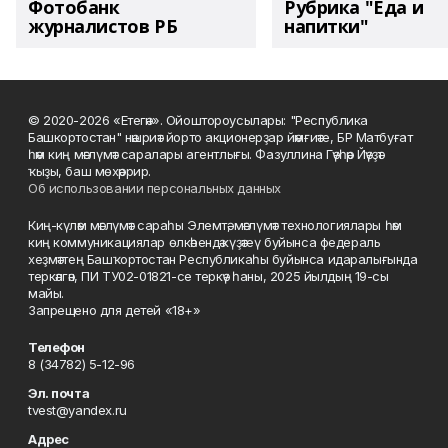
Фотобанк
Рубрика "Еда и
журналистов РБ
напитки"
© 2020-2026 «Етегән». Ойоштороусылары: "Республика
Башкортостан" нәшриәт йорто акционерҙар йәмғиәте, БР Матбуғат
һәм киң мәғлүмәт саралары агентлығы. Фазуллина Гәүһәр Йәүҙәт
ҡыҙы, баш мөхәррир.
Об использовании персональных данных
Киң-күләм мәғлүмәт сараһы Элемтә, мәғлүмәт технологиялары һәм
киң коммуникациялар өлкәһендә күҙәтеү буйынса федераль
хеҙмәттең Башҡортостан Республикаһы буйынса идаралығында
теркәлгән, ПИ ТУ02-01821-се теркәү һаны, 2025 йылдың 19-сы
майы.
Запрещено для детей «18+»
Телефон
8 (34782) 5-12-96
Эл. почта
tvest@yandex.ru
Адрес