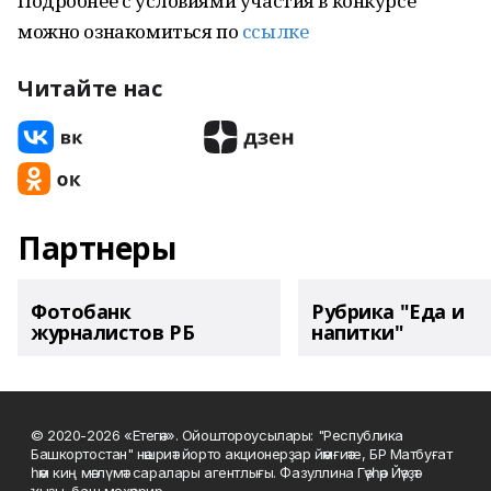
Подробнее с условиями участия в конкурсе
можно ознакомиться по
ссылке
Читайте нас
Партнеры
Фотобанк
Рубрика "Еда и
журналистов РБ
напитки"
© 2020-2026 «Етегән». Ойоштороусылары: "Республика
Башкортостан" нәшриәт йорто акционерҙар йәмғиәте, БР Матбуғат
һәм киң мәғлүмәт саралары агентлығы. Фазуллина Гәүһәр Йәүҙәт