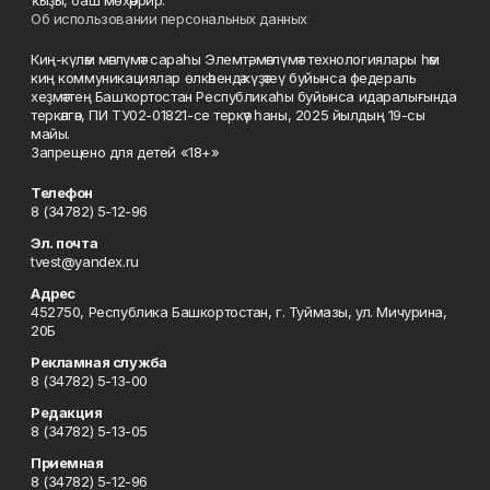
ҡыҙы, баш мөхәррир.
Об использовании персональных данных
Киң-күләм мәғлүмәт сараһы Элемтә, мәғлүмәт технологиялары һәм
киң коммуникациялар өлкәһендә күҙәтеү буйынса федераль
хеҙмәттең Башҡортостан Республикаһы буйынса идаралығында
теркәлгән, ПИ ТУ02-01821-се теркәү һаны, 2025 йылдың 19-сы
майы.
Запрещено для детей «18+»
Телефон
8 (34782) 5-12-96
Эл. почта
tvest@yandex.ru
Адрес
452750, Республика Башкортостан, г. Туймазы, ул. Мичурина,
20Б
Рекламная служба
8 (34782) 5-13-00
Редакция
8 (34782) 5-13-05
Приемная
8 (34782) 5-12-96