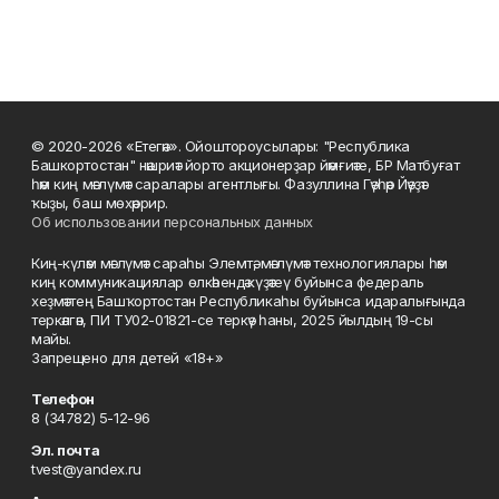
© 2020-2026 «Етегән». Ойоштороусылары: "Республика
Башкортостан" нәшриәт йорто акционерҙар йәмғиәте, БР Матбуғат
һәм киң мәғлүмәт саралары агентлығы. Фазуллина Гәүһәр Йәүҙәт
ҡыҙы, баш мөхәррир.
Об использовании персональных данных
Киң-күләм мәғлүмәт сараһы Элемтә, мәғлүмәт технологиялары һәм
киң коммуникациялар өлкәһендә күҙәтеү буйынса федераль
хеҙмәттең Башҡортостан Республикаһы буйынса идаралығында
теркәлгән, ПИ ТУ02-01821-се теркәү һаны, 2025 йылдың 19-сы
майы.
Запрещено для детей «18+»
Телефон
8 (34782) 5-12-96
Эл. почта
tvest@yandex.ru