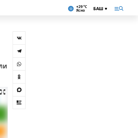
+29 °С
Ясно
али