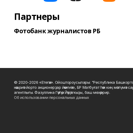
Партнеры
Фотобанк журналистов РБ
© 2020-2026 «Етегән». Ойоштороусылары: "Республика Башкорт
нәшриәт йорто акционерҙар йәмғиәте, БР Матбуғат һәм киң мәғлүмәт 
агентлығы. Фазуллина Гәүһәр Йәүҙәт ҡыҙы, баш мөхәррир.
Об использовании персональных данных