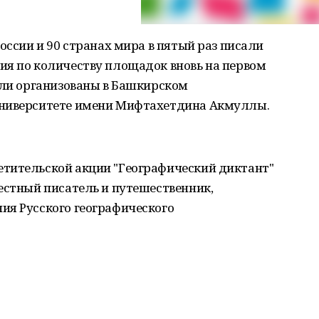
оссии и 90 странах мира в пятый раз писали
ия по количеству площадок вновь на первом
ыли организованы в Башкирском
университете имени Мифтахетдина Акмуллы.
тительской акции "Географический диктант"
естный писатель и путешественник,
ия Русского географического