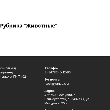
Рубрика "Животные"
ары һәм киң
Телефон
хеҙмәттең
8 (34782) 5-12-96
ркәлгән, ПИ ТУ02-
Эл. почта
tvest@yandex.ru
Адрес
452750, Республика
Башкортостан, г. Туймазы, ул.
Мичурина, 20Б