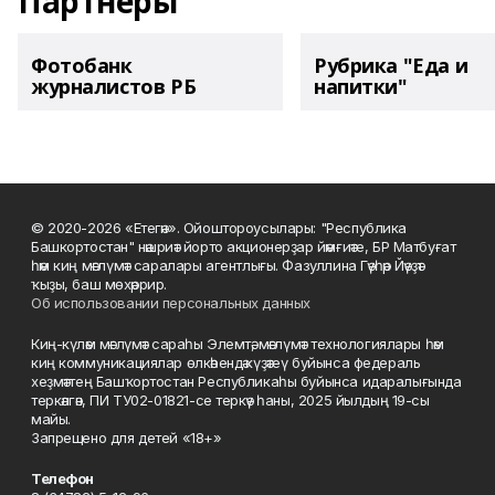
Партнеры
Фотобанк
Рубрика "Еда и
журналистов РБ
напитки"
© 2020-2026 «Етегән». Ойоштороусылары: "Республика
Башкортостан" нәшриәт йорто акционерҙар йәмғиәте, БР Матбуғат
һәм киң мәғлүмәт саралары агентлығы. Фазуллина Гәүһәр Йәүҙәт
ҡыҙы, баш мөхәррир.
Об использовании персональных данных
Киң-күләм мәғлүмәт сараһы Элемтә, мәғлүмәт технологиялары һәм
киң коммуникациялар өлкәһендә күҙәтеү буйынса федераль
хеҙмәттең Башҡортостан Республикаһы буйынса идаралығында
теркәлгән, ПИ ТУ02-01821-се теркәү һаны, 2025 йылдың 19-сы
майы.
Запрещено для детей «18+»
Телефон