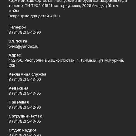
хеҙмәттең Башҡортостан Республикаһы буйынса идаралығында
теркәлгән, ПИ ТУ02-01821-се теркәү һаны, 2025 йылдың 19-сы
майы.
Запрещено для детей «18+»
Телефон
8 (34782) 5-12-96
Эл. почта
tvest@yandex.ru
Адрес
452750, Республика Башкортостан, г. Туймазы, ул. Мичурина,
20Б
Рекламная служба
8 (34782) 5-13-00
Редакция
8 (34782) 5-13-05
Приемная
8 (34782) 5-12-96
Сотрудничество
8 (34782) 5-13-05
Отдел кадров
8 (34782) 5-12-96