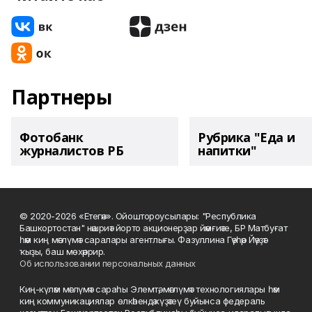
Партнеры
Фотобанк
Рубрика "Еда и
журналистов РБ
напитки"
© 2020-2026 «Етегән». Ойоштороусылары: "Республика
Башкортостан" нәшриәт йорто акционерҙар йәмғиәте, БР Матбуғат
һәм киң мәғлүмәт саралары агентлығы. Фазуллина Гәүһәр Йәүҙәт
ҡыҙы, баш мөхәррир.
Об использовании персональных данных
Киң-күләм мәғлүмәт сараһы Элемтә, мәғлүмәт технологиялары һәм
киң коммуникациялар өлкәһендә күҙәтеү буйынса федераль