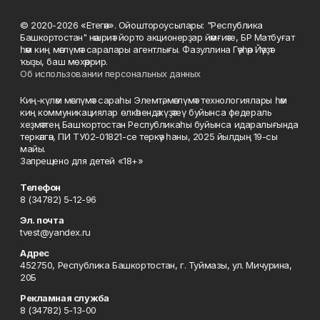
© 2020-2026 «Етегән». Ойоштороусылары: "Республика
Башкортостан" нәшриәт йорто акционерҙар йәмғиәте, БР Матбуғат
һәм киң мәғлүмәт саралары агентлығы. Фазуллина Гәүһәр Йәүҙәт
ҡыҙы, баш мөхәррир.
Об использовании персональных данных
Киң-күләм мәғлүмәт сараһы Элемтә, мәғлүмәт технологиялары һәм
киң коммуникациялар өлкәһендә күҙәтеү буйынса федераль
хеҙмәттең Башҡортостан Республикаһы буйынса идаралығында
теркәлгән, ПИ ТУ02-01821-се теркәү һаны, 2025 йылдың 19-сы
майы.
Запрещено для детей «18+»
Телефон
8 (34782) 5-12-96
Эл. почта
tvest@yandex.ru
Адрес
452750, Республика Башкортостан, г. Туймазы, ул. Мичурина,
20Б
Рекламная служба
8 (34782) 5-13-00