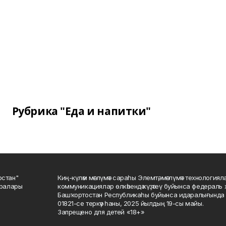
Рубрика "Еда и напитки"
остан"
Киң-күләм мәғлүмәт сараһы Элемтә, мәғлүмәт технологиял
саралары
коммуникациялар өлкәһендә күҙәтеү буйынса федераль 
Башҡортостан Республикаһы буйынса идаралығында те
01821-се теркәү һаны, 2025 йылдың 19-сы майы.
Запрещено для детей «18+»