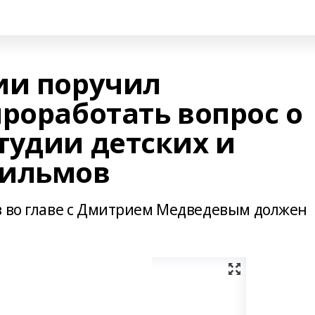
ии поручил
роработать вопрос о
тудии детских и
фильмов
в во главе с Дмитрием Медведевым должен