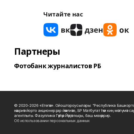
Читайте нас
Партнеры
Фотобанк журналистов РБ
© 2020-2026 «Етегән». Ойоштороусылары: "Республика Башкорт
нәшриәт йорто акционерҙар йәмғиәте, БР Матбуғат һәм киң мәғлүмәт 
агентлығы. Фазуллина Гәүһәр Йәүҙәт ҡыҙы, баш мөхәррир.
Об использовании персональных данных