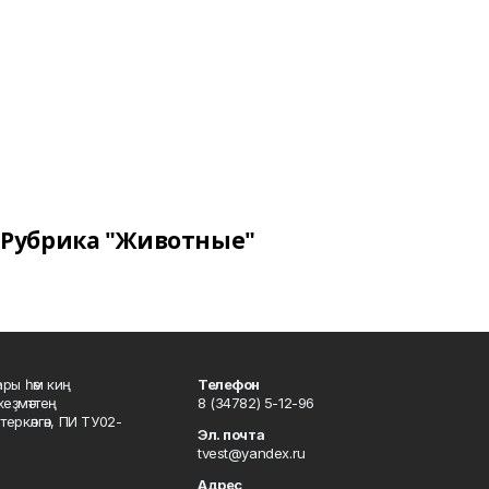
Рубрика "Животные"
ары һәм киң
Телефон
хеҙмәттең
8 (34782) 5-12-96
ркәлгән, ПИ ТУ02-
Эл. почта
tvest@yandex.ru
Адрес