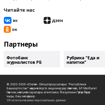
Читайте нас
Партнеры
Фотобанк
Рубрика "Еда и
журналистов РБ
напитки"
© 2020-2026 «Етегән». Ойоштороусылары: "Республика
Башкортостан" нәшриәт йорто акционерҙар йәмғиәте, БР Матбуғат
һәм киң мәғлүмәт саралары агентлығы. Фазуллина Гәүһәр Йәүҙәт
ҡыҙы, баш мөхәррир.
Об использовании персональных данных