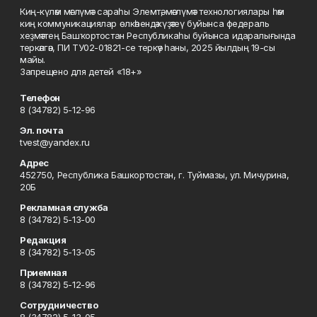
Киң-күләм мәғлүмәт сараһы Элемтә, мәғлүмәт технологиялары һәм
киң коммуникациялар өлкәһендә күҙәтеү буйынса федераль
хеҙмәттең Башҡортостан Республикаһы буйынса идаралығында
теркәлгән, ПИ ТУ02-01821-се теркәү һаны, 2025 йылдың 19-сы
майы.
Запрещено для детей «18+»
Телефон
8 (34782) 5-12-96
Эл. почта
tvest@yandex.ru
Адрес
452750, Республика Башкортостан, г. Туймазы, ул. Мичурина,
20Б
Рекламная служба
8 (34782) 5-13-00
Редакция
8 (34782) 5-13-05
Приемная
8 (34782) 5-12-96
Сотрудничество