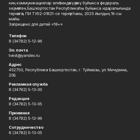
киң коммуникациялар өлкәһендә күҙәтеү буйынса федераль
хеҙмәттең Башҡортостан Республикаһы буйынса идаралығында
теркәлгән, ПИ ТУ02-01821-се теркәү һаны, 2025 йылдың 19-сы
майы.
Запрещено для детей «18+»
Телефон
8 (34782) 5-12-96
Эл. почта
tvest@yandex.ru
Адрес
452750, Республика Башкортостан, г. Туймазы, ул. Мичурина,
20Б
Рекламная служба
8 (34782) 5-13-00
Редакция
8 (34782) 5-13-05
Приемная
8 (34782) 5-12-96
Сотрудничество
8 (34782) 5-13-05