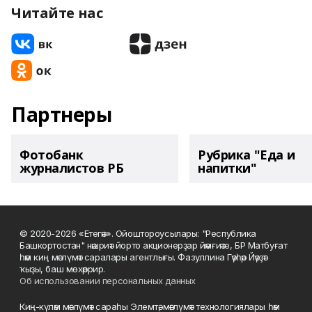
Читайте нас
Партнеры
Фотобанк
Рубрика "Еда и
журналистов РБ
напитки"
© 2020-2026 «Етегән». Ойоштороусылары: "Республика
Башкортостан" нәшриәт йорто акционерҙар йәмғиәте, БР Матбуғат
һәм киң мәғлүмәт саралары агентлығы. Фазуллина Гәүһәр Йәүҙәт
ҡыҙы, баш мөхәррир.
Об использовании персональных данных
Киң-күләм мәғлүмәт сараһы Элемтә, мәғлүмәт технологиялары һәм