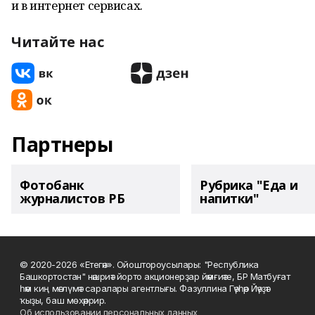
и в интернет сервисах.
Читайте нас
Партнеры
Фотобанк
Рубрика "Еда и
журналистов РБ
напитки"
© 2020-2026 «Етегән». Ойоштороусылары: "Республика
Башкортостан" нәшриәт йорто акционерҙар йәмғиәте, БР Матбуғат
һәм киң мәғлүмәт саралары агентлығы. Фазуллина Гәүһәр Йәүҙәт
ҡыҙы, баш мөхәррир.
Об использовании персональных данных