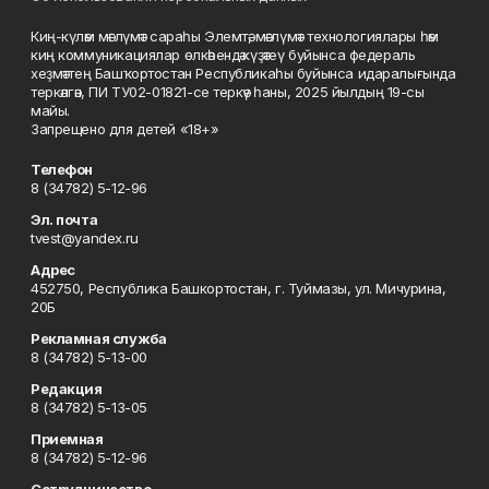
Киң-күләм мәғлүмәт сараһы Элемтә, мәғлүмәт технологиялары һәм
киң коммуникациялар өлкәһендә күҙәтеү буйынса федераль
хеҙмәттең Башҡортостан Республикаһы буйынса идаралығында
теркәлгән, ПИ ТУ02-01821-се теркәү һаны, 2025 йылдың 19-сы
майы.
Запрещено для детей «18+»
Телефон
8 (34782) 5-12-96
Эл. почта
tvest@yandex.ru
Адрес
452750, Республика Башкортостан, г. Туймазы, ул. Мичурина,
20Б
Рекламная служба
8 (34782) 5-13-00
Редакция
8 (34782) 5-13-05
Приемная
8 (34782) 5-12-96