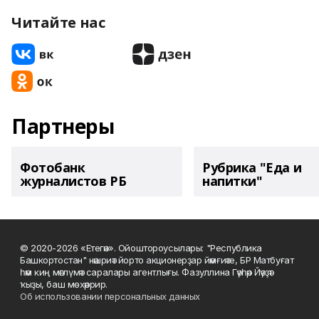
Читайте нас
Партнеры
Фотобанк
Рубрика "Еда и
журналистов РБ
напитки"
© 2020-2026 «Етегән». Ойоштороусылары: "Республика
Башкортостан" нәшриәт йорто акционерҙар йәмғиәте, БР Матбуғат
һәм киң мәғлүмәт саралары агентлығы. Фазуллина Гәүһәр Йәүҙәт
ҡыҙы, баш мөхәррир.
Об использовании персональных данных