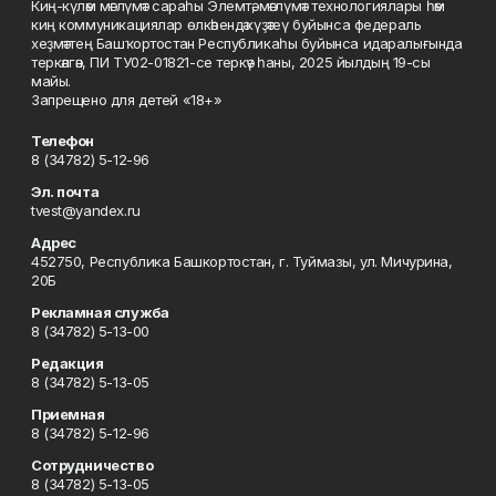
Киң-күләм мәғлүмәт сараһы Элемтә, мәғлүмәт технологиялары һәм
киң коммуникациялар өлкәһендә күҙәтеү буйынса федераль
хеҙмәттең Башҡортостан Республикаһы буйынса идаралығында
теркәлгән, ПИ ТУ02-01821-се теркәү һаны, 2025 йылдың 19-сы
майы.
Запрещено для детей «18+»
Телефон
8 (34782) 5-12-96
Эл. почта
tvest@yandex.ru
Адрес
452750, Республика Башкортостан, г. Туймазы, ул. Мичурина,
20Б
Рекламная служба
8 (34782) 5-13-00
Редакция
8 (34782) 5-13-05
Приемная
8 (34782) 5-12-96
Сотрудничество
8 (34782) 5-13-05