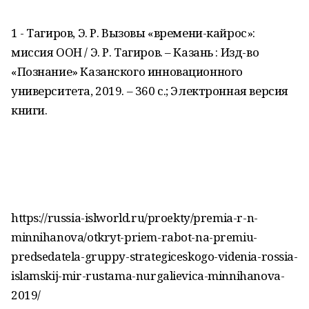
1 - Тагиров, Э. Р. Вызовы «времени-кайрос»:
миссия ООН / Э. Р. Тагиров. – Казань : Изд-во
«Познание» Казанского инновационного
университета, 2019. – 360 с.; Электронная версия
книги.
https://russia-islworld.ru/proekty/premia-r-n-
minnihanova/otkryt-priem-rabot-na-premiu-
predsedatela-gruppy-strategiceskogo-videnia-rossia-
islamskij-mir-rustama-nurgalievica-minnihanova-
2019/