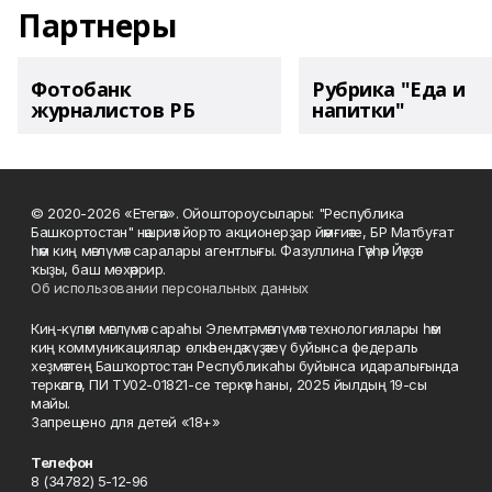
Партнеры
Фотобанк
Рубрика "Еда и
журналистов РБ
напитки"
© 2020-2026 «Етегән». Ойоштороусылары: "Республика
Башкортостан" нәшриәт йорто акционерҙар йәмғиәте, БР Матбуғат
һәм киң мәғлүмәт саралары агентлығы. Фазуллина Гәүһәр Йәүҙәт
ҡыҙы, баш мөхәррир.
Об использовании персональных данных
Киң-күләм мәғлүмәт сараһы Элемтә, мәғлүмәт технологиялары һәм
киң коммуникациялар өлкәһендә күҙәтеү буйынса федераль
хеҙмәттең Башҡортостан Республикаһы буйынса идаралығында
теркәлгән, ПИ ТУ02-01821-се теркәү һаны, 2025 йылдың 19-сы
майы.
Запрещено для детей «18+»
Телефон
8 (34782) 5-12-96