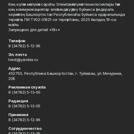
Киң-күләм мәғлүмәт сараһы Элемтә, мәғлүмәт технологиялары һәм
киң коммуникациялар өлкәһендә күҙәтеү буйынса федераль
хеҙмәттең Башҡортостан Республикаһы буйынса идаралығында
теркәлгән, ПИ ТУ02-01821-се теркәү һаны, 2025 йылдың 19-сы
майы.
Запрещено для детей «18+»
Телефон
8 (34782) 5-12-96
Эл. почта
tvest@yandex.ru
Адрес
452750, Республика Башкортостан, г. Туймазы, ул. Мичурина,
20Б
Рекламная служба
8 (34782) 5-13-00
Редакция
8 (34782) 5-13-05
Приемная
8 (34782) 5-12-96
Сотрудничество
8 (34782) 5-13-05