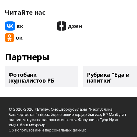
Читайте нас
Партнеры
Фотобанк
Рубрика "Еда и
журналистов РБ
напитки"
© 2020-2026 «Етегән». Ойоштороусылары: "Республика
Башкортостан" нәшриәт йорто акционерҙар йәмғиәте, БР Матбуғат
һәм киң мәғлүмәт саралары агентлығы. Фазуллина Гәүһәр Йәүҙәт
ҡыҙы, баш мөхәррир.
Об использовании персональных данных