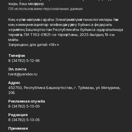
ҡыҙы, баш мөхәррир.
Об использовании персональных данных
Киң-күләм мәғлүмәт сараһы Элемтә, мәғлүмәт технологиялары һәм
киң коммуникациялар өлкәһендә күҙәтеү буйынса федераль
хеҙмәттең Башҡортостан Республикаһы буйынса идаралығында
теркәлгән, ПИ ТУ02-01821-се теркәү һаны, 2025 йылдың 19-сы
майы.
Запрещено для детей «18+»
Телефон
8 (34782) 5-12-96
Эл. почта
tvest@yandex.ru
Адрес
452750, Республика Башкортостан, г. Туймазы, ул. Мичурина,
20Б
Рекламная служба
8 (34782) 5-13-00
Редакция
8 (34782) 5-13-05
Приемная