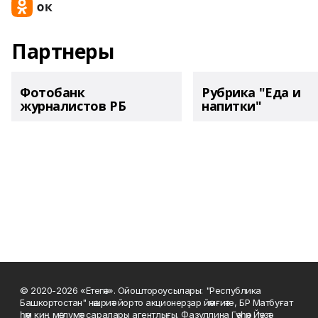
Партнеры
Фотобанк
Рубрика "Еда и
журналистов РБ
напитки"
© 2020-2026 «Етегән». Ойоштороусылары: "Республика
Башкортостан" нәшриәт йорто акционерҙар йәмғиәте, БР Матбуғат
һәм киң мәғлүмәт саралары агентлығы. Фазуллина Гәүһәр Йәүҙәт