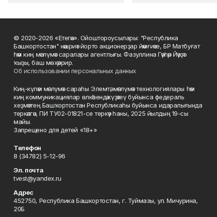
© 2020-2026 «Етегән». Ойоштороусылары: "Республика
Башкортостан" нәшриәт йорто акционерҙар йәмғиәте, БР Матбуғат
һәм киң мәғлүмәт саралары агентлығы. Фазуллина Гәүһәр Йәүҙәт
ҡыҙы, баш мөхәррир.
Об использовании персональных данных
Киң-күләм мәғлүмәт сараһы Элемтә, мәғлүмәт технологиялары һәм
киң коммуникациялар өлкәһендә күҙәтеү буйынса федераль
хеҙмәттең Башҡортостан Республикаһы буйынса идаралығында
теркәлгән, ПИ ТУ02-01821-се теркәү һаны, 2025 йылдың 19-сы
майы.
Запрещено для детей «18+»
Телефон
8 (34782) 5-12-96
Эл. почта
tvest@yandex.ru
Адрес
452750, Республика Башкортостан, г. Туймазы, ул. Мичурина,
20Б