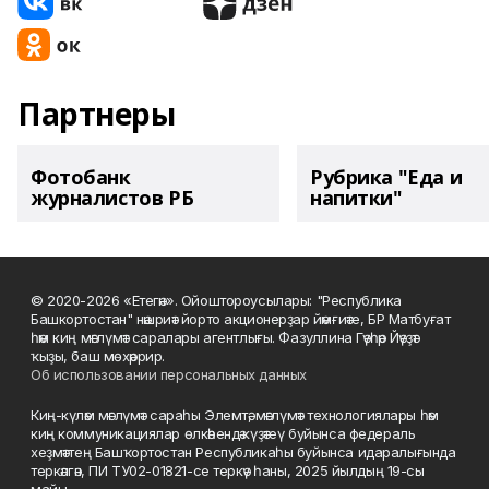
Партнеры
Фотобанк
Рубрика "Еда и
журналистов РБ
напитки"
© 2020-2026 «Етегән». Ойоштороусылары: "Республика
Башкортостан" нәшриәт йорто акционерҙар йәмғиәте, БР Матбуғат
һәм киң мәғлүмәт саралары агентлығы. Фазуллина Гәүһәр Йәүҙәт
ҡыҙы, баш мөхәррир.
Об использовании персональных данных
Киң-күләм мәғлүмәт сараһы Элемтә, мәғлүмәт технологиялары һәм
киң коммуникациялар өлкәһендә күҙәтеү буйынса федераль
хеҙмәттең Башҡортостан Республикаһы буйынса идаралығында
теркәлгән, ПИ ТУ02-01821-се теркәү һаны, 2025 йылдың 19-сы