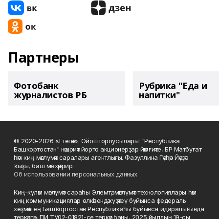
Партнеры
Фотобанк
Рубрика "Еда и
журналистов РБ
напитки"
© 2020-2026 «Етегән». Ойоштороусылары: "Республика
Башкортостан" нәшриәт йорто акционерҙар йәмғиәте, БР Матбуғат
һәм киң мәғлүмәт саралары агентлығы. Фазуллина Гәүһәр Йәүҙәт
ҡыҙы, баш мөхәррир.
Об использовании персональных данных
Киң-күләм мәғлүмәт сараһы Элемтә, мәғлүмәт технологиялары һәм
киң коммуникациялар өлкәһендә күҙәтеү буйынса федераль
хеҙмәттең Башҡортостан Республикаһы буйынса идаралығында
теркәлгән, ПИ ТУ02-01821-се теркәү һаны, 2025 йылдың 19-сы