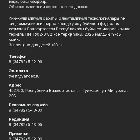
ҡыҙы, баш мөхәррир.
Об использовании персональных данных
Киң-күләм мәғлүмәт сараһы Элемтә, мәғлүмәт технологиялары һәм
киң коммуникациялар өлкәһендә күҙәтеү буйынса федераль
хеҙмәттең Башҡортостан Республикаһы буйынса идаралығында
теркәлгән, ПИ ТУ02-01821-се теркәү һаны, 2025 йылдың 19-сы
майы.
Запрещено для детей «18+»
Телефон
8 (34782) 5-12-96
Эл. почта
tvest@yandex.ru
Адрес
452750, Республика Башкортостан, г. Туймазы, ул. Мичурина,
20Б
Рекламная служба
8 (34782) 5-13-00
Редакция
8 (34782) 5-13-05
Приемная
8 (34782) 5-12-96