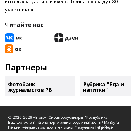
интеллектуальный квест. В финал попадут 80
участников.
Читайте нас
Партнеры
Фотобанк
Рубрика "Еда и
журналистов РБ
напитки"
© 2020-2026 «Етегән». Ойоштороусылары: "Республика
Башкортостан" нәшриәт йорто акционерҙар йәмғиәте, БР Матбуғат
һәм киң мәғлүмәт саралары агентлығы. Фазуллина Гәүһәр Йәүҙәт