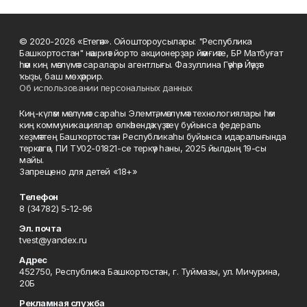
© 2020-2026 «Етегән». Ойоштороусылары: "Республика
Башкортостан" нәшриәт йорто акционерҙар йәмғиәте, БР Матбуғат
һәм киң мәғлүмәт саралары агентлығы. Фазуллина Гәүһәр Йәүҙәт
ҡыҙы, баш мөхәррир.
Об использовании персональных данных
Киң-күләм мәғлүмәт сараһы Элемтә, мәғлүмәт технологиялары һәм
киң коммуникациялар өлкәһендә күҙәтеү буйынса федераль
хеҙмәттең Башҡортостан Республикаһы буйынса идаралығында
теркәлгән, ПИ ТУ02-01821-се теркәү һаны, 2025 йылдың 19-сы
майы.
Запрещено для детей «18+»
Телефон
8 (34782) 5-12-96
Эл. почта
tvest@yandex.ru
Адрес
452750, Республика Башкортостан, г. Туймазы, ул. Мичурина,
20Б
Рекламная служба