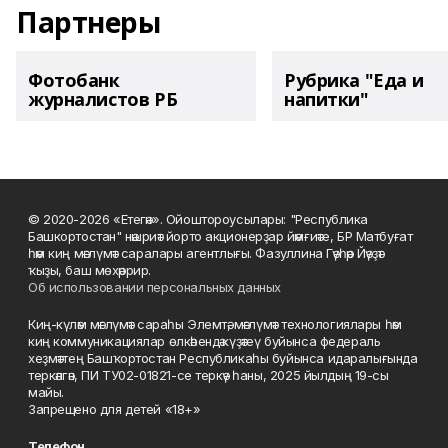
Партнеры
Фотобанк
Рубрика "Еда и
журналистов РБ
напитки"
© 2020-2026 «Етегән». Ойоштороусылары: "Республика
Башкортостан" нәшриәт йорто акционерҙар йәмғиәте, БР Матбуғат
һәм киң мәғлүмәт саралары агентлығы. Фазуллина Гәүһәр Йәүҙәт
ҡыҙы, баш мөхәррир.
Об использовании персональных данных
Киң-күләм мәғлүмәт сараһы Элемтә, мәғлүмәт технологиялары һәм
киң коммуникациялар өлкәһендә күҙәтеү буйынса федераль
хеҙмәттең Башҡортостан Республикаһы буйынса идаралығында
теркәлгән, ПИ ТУ02-01821-се теркәү һаны, 2025 йылдың 19-сы
майы.
Запрещено для детей «18+»
Телефон