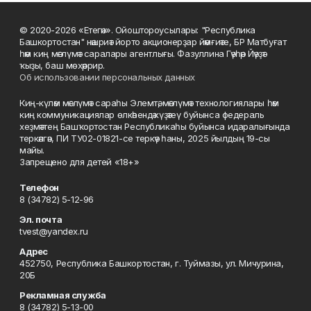
© 2020-2026 «Етегән». Ойоштороусылары: "Республика
Башкортостан" нәшриәт йорто акционерҙар йәмғиәте, БР Матбуғат
һәм киң мәғлүмәт саралары агентлығы. Фазуллина Гәүһәр Йәүҙәт
ҡыҙы, баш мөхәррир.
Об использовании персональных данных
Киң-күләм мәғлүмәт сараһы Элемтә, мәғлүмәт технологиялары һәм
киң коммуникациялар өлкәһендә күҙәтеү буйынса федераль
хеҙмәттең Башҡортостан Республикаһы буйынса идаралығында
теркәлгән, ПИ ТУ02-01821-се теркәү һаны, 2025 йылдың 19-сы
майы.
Запрещено для детей «18+»
Телефон
8 (34782) 5-12-96
Эл. почта
tvest@yandex.ru
Адрес
452750, Республика Башкортостан, г. Туймазы, ул. Мичурина,
20Б
Рекламная служба
8 (34782) 5-13-00