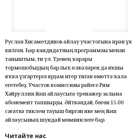
Руслан Хисаметдинов һайлау участогына ирән үк
килгән. Һәр кандидатның программаһы менән
таныштым, ти ул. Үҙенең ҡарары
тормошобыҙҙың барлыҡ өлкәләрен дә яҡшы
яҡҡа үзгәртергә ярҙам итер тигән өмөттә ҡала
егетебеҙ. Участок комиссияһы рәйесе Рим
Хәйруллин йәш һайлаусыға тренажер залына
абонемент тапшырҙы. Әйткәндәй, бөгөн 15.00
сәғаткә тиклем тауыш биргән ике мең йәш
һайлаусының шундай мөмкинлеге бар.
Читайте нас