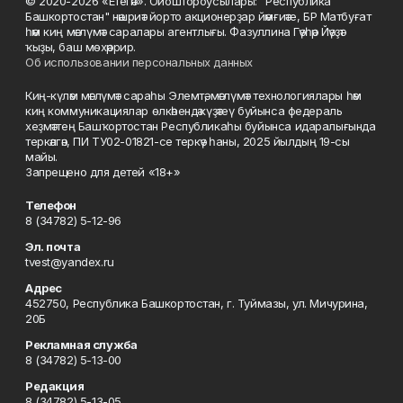
© 2020-2026 «Етегән». Ойоштороусылары: "Республика
Башкортостан" нәшриәт йорто акционерҙар йәмғиәте, БР Матбуғат
һәм киң мәғлүмәт саралары агентлығы. Фазуллина Гәүһәр Йәүҙәт
ҡыҙы, баш мөхәррир.
Об использовании персональных данных
Киң-күләм мәғлүмәт сараһы Элемтә, мәғлүмәт технологиялары һәм
киң коммуникациялар өлкәһендә күҙәтеү буйынса федераль
хеҙмәттең Башҡортостан Республикаһы буйынса идаралығында
теркәлгән, ПИ ТУ02-01821-се теркәү һаны, 2025 йылдың 19-сы
майы.
Запрещено для детей «18+»
Телефон
8 (34782) 5-12-96
Эл. почта
tvest@yandex.ru
Адрес
452750, Республика Башкортостан, г. Туймазы, ул. Мичурина,
20Б
Рекламная служба
8 (34782) 5-13-00
Редакция
8 (34782) 5-13-05