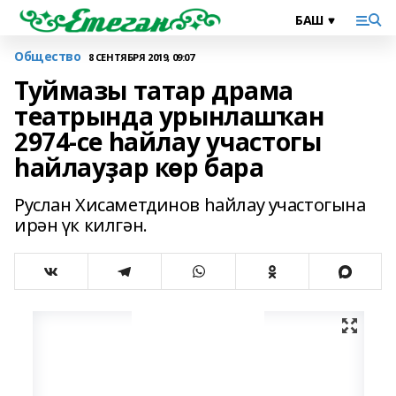
Общество
8 СЕНТЯБРЯ 2019, 09:07
Туймазы татар драма
театрында урынлашҡан
2974-се һайлау участогы
һайлауҙар көр бара
Руслан Хисаметдинов һайлау участогына
ирән үк килгән.