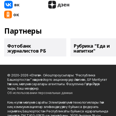
Партнеры
Фотобанк
Рубрика "Еда и
журналистов РБ
напитки"
© 2020-2026 «Етегән». Ойоштороусылары: "Республика
Башкортостан" нәшриәт йорто акционерҙар йәмғиәте, БР Матбуғат
һәм киң мәғлүмәт саралары агентлығы. Фазуллина Гәүһәр Йәүҙәт
ҡыҙы, баш мөхәррир.
Об использовании персональных данных
Киң-күләм мәғлүмәт сараһы Элемтә, мәғлүмәт технологиялары һәм
киң коммуникациялар өлкәһендә күҙәтеү буйынса федераль
хеҙмәттең Башҡортостан Республикаһы буйынса идаралығында
теркәлгән, ПИ ТУ02-01821-се теркәү һаны, 2025 йылдың 19-сы