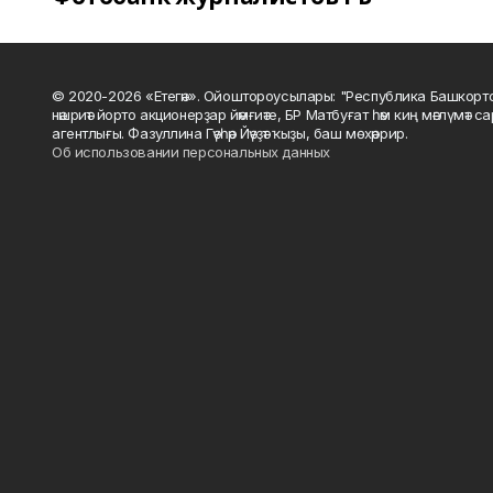
© 2020-2026 «Етегән». Ойоштороусылары: "Республика Башкорт
нәшриәт йорто акционерҙар йәмғиәте, БР Матбуғат һәм киң мәғлүмәт 
агентлығы. Фазуллина Гәүһәр Йәүҙәт ҡыҙы, баш мөхәррир.
Об использовании персональных данных