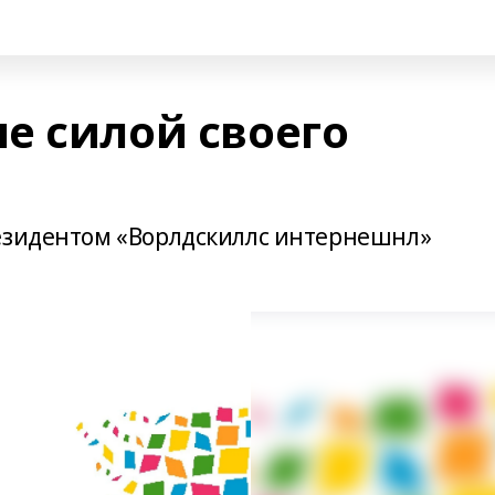
е силой своего
резидентом «Ворлдскиллс интернешнл»