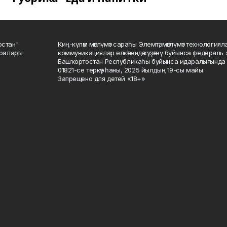
остан"
Киң-күләм мәғлүмәт сараһы Элемтә, мәғлүмәт технологиял
саралары
коммуникациялар өлкәһендә күҙәтеү буйынса федераль 
Башҡортостан Республикаһы буйынса идаралығында те
01821-се теркәү һаны, 2025 йылдың 19-сы майы.
Запрещено для детей «18+»