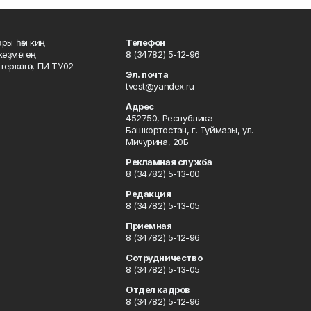
ары һәм киң
Телефон
хеҙмәттең
8 (34782) 5-12-96
ркәлгән, ПИ ТУ02-
Эл. почта
tvest@yandex.ru
Адрес
452750, Республика
Башкортостан, г. Туймазы, ул.
Мичурина, 20Б
Рекламная служба
8 (34782) 5-13-00
Редакция
8 (34782) 5-13-05
Приемная
8 (34782) 5-12-96
Сотрудничество
8 (34782) 5-13-05
Отдел кадров
8 (34782) 5-12-96