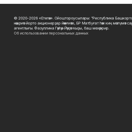
© 2020-2026 «Етегән». Ойоштороусылары: "Республика Башкорт
нәшриәт йорто акционерҙар йәмғиәте, БР Матбуғат һәм киң мәғлүмәт 
агентлығы. Фазуллина Гәүһәр Йәүҙәт ҡыҙы, баш мөхәррир.
Об использовании персональных данных