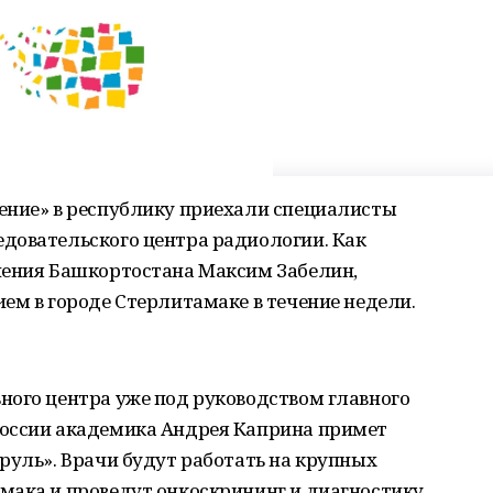
ение» в республику приехали специалисты
довательского центра радиологии. Как
нения Башкортостана Максим Забелин,
ем в городе Стерлитамаке в течение недели.
ного центра уже под руководством главного
России академика Андрея Каприна примет
руль». Врачи будут работать на крупных
мака и проведут онкоскрининг и диагностику.