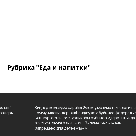
Рубрика "Еда и напитки"
остан"
Киң-күләм мәғлүмәт сараһы Элемтә, мәғлүмәт технологиял
саралары
коммуникациялар өлкәһендә күҙәтеү буйынса федераль 
Башҡортостан Республикаһы буйынса идаралығында те
01821-се теркәү һаны, 2025 йылдың 19-сы майы.
Запрещено для детей «18+»