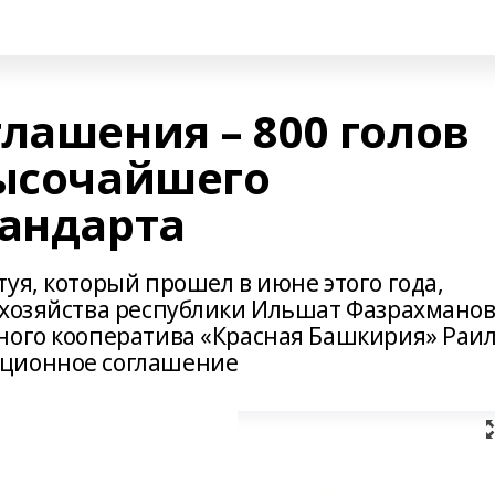
лашения – 800 голов
высочайшего
тандарта
уя, который прошел в июне этого года,
 хозяйства республики Ильшат Фазрахманов
ного кооператива «Красная Башкирия» Раи
иционное соглашение