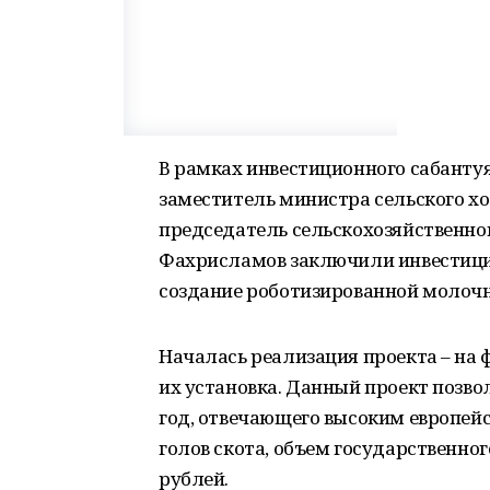
В рамках инвестиционного сабантуя
заместитель министра сельского х
председатель сельскохозяйственно
Фахрисламов заключили инвестицио
создание роботизированной молоч
Началась реализация проекта – на 
их установка. Данный проект позво
год, отвечающего высоким европей
голов скота, объем государственно
рублей.