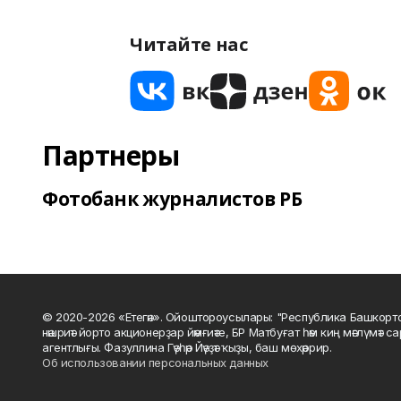
Читайте нас
Партнеры
Фотобанк журналистов РБ
© 2020-2026 «Етегән». Ойоштороусылары: "Республика Башкорт
нәшриәт йорто акционерҙар йәмғиәте, БР Матбуғат һәм киң мәғлүмәт 
агентлығы. Фазуллина Гәүһәр Йәүҙәт ҡыҙы, баш мөхәррир.
Об использовании персональных данных