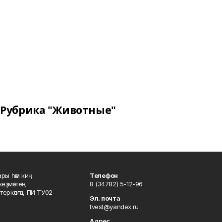
Рубрика "Животные"
ары һәм киң
Телефон
хеҙмәттең
8 (34782) 5-12-96
ркәлгән, ПИ ТУ02-
Эл. почта
tvest@yandex.ru
Адрес