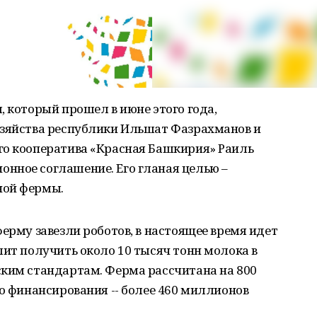
, который прошел в июне этого года,
озяйства республики Ильшат Фазрахманов и
го кооператива «Красная Башкирия» Раиль
нное соглашение. Его гланая целью –
ной фермы.
ферму завезли роботов, в настоящее время идет
лит получить около 10 тысяч тонн молока в
ским стандартам. Ферма рассчитана на 800
го финансирования -- более 460 миллионов