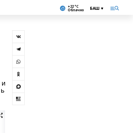
+22 °С
Облачно
 и
ль