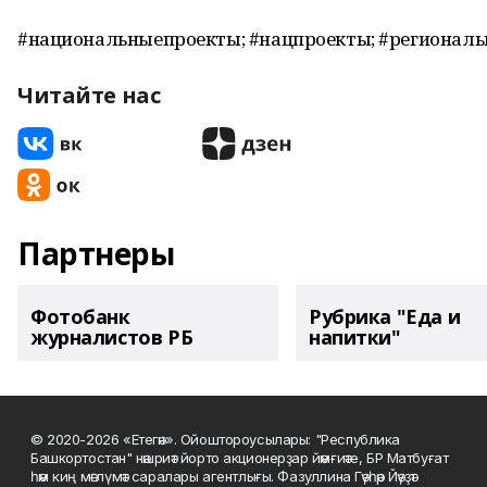
#национальныепроекты; #нацпроекты; #регионал
Читайте нас
Партнеры
Фотобанк
Рубрика "Еда и
журналистов РБ
напитки"
© 2020-2026 «Етегән». Ойоштороусылары: "Республика
Башкортостан" нәшриәт йорто акционерҙар йәмғиәте, БР Матбуғат
һәм киң мәғлүмәт саралары агентлығы. Фазуллина Гәүһәр Йәүҙәт