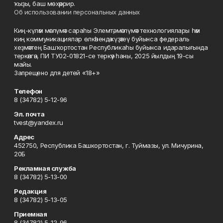
ҡыҙы, баш мөхәррир.
Об использовании персональных данных
Киң-күләм мәғлүмәт сараһы Элемтә, мәғлүмәт технологиялары һәм
киң коммуникациялар өлкәһендә күҙәтеү буйынса федераль
хеҙмәттең Башҡортостан Республикаһы буйынса идаралығында
теркәлгән, ПИ ТУ02-01821-се теркәү һаны, 2025 йылдың 19-сы
майы.
Запрещено для детей «18+»
Телефон
8 (34782) 5-12-96
Эл. почта
tvest@yandex.ru
Адрес
452750, Республика Башкортостан, г. Туймазы, ул. Мичурина,
20Б
Рекламная служба
8 (34782) 5-13-00
Редакция
8 (34782) 5-13-05
Приемная
8 (34782) 5-12-96